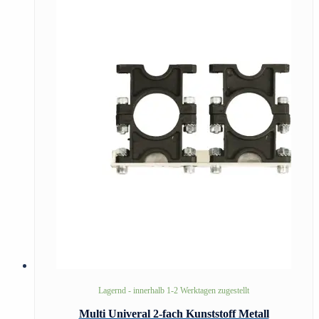
Lagernd - innerhalb 1-2 Werktagen zugestellt
Multi Univeral 2-fach Kunststoff Metall