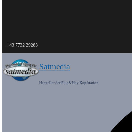
+43 7732 29283
Satmedia
Hersteller der Plug&Play Kopfstation