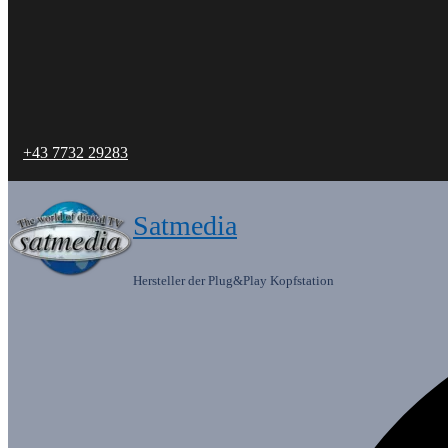
+43 7732 29283
Satmedia
Hersteller der Plug&Play Kopfstation