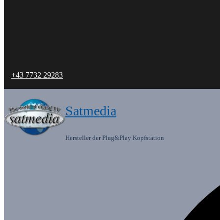
+43 7732 29283
Satmedia
Hersteller der Plug&Play Kopfstation